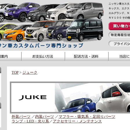
ニッサン車カスタ
キックス、エクス
エルグランド、Ｎ
ＮＶ１００ その
TOP
>
ジューク
外装パーツ
／
内装パーツ
／
マフラー・吸気系・足回りパーツ
ランプ・LED・光り系
／
アクセサリー・メンテナンス