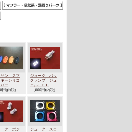
ッサン スマ
ジューク バッ
トキーシリコ
クランプ ジュ
カバー
エルＬＥＤ
00円(内税)
11,000円(内税)
ューク ポジ
ジューク スロ