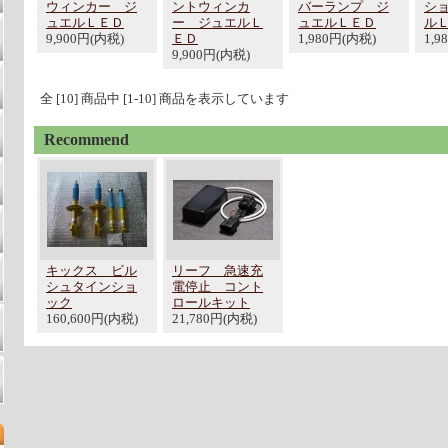
ウィンカー ジ
ントウィンカ
バーランプ ジ
シ
ュエルＬＥＤ
ー ジュエルＬ
ュエルＬＥＤ
ル
9,900円(内税)
ＥＤ
1,980円(内税)
1,9
9,900円(内税)
全 [10] 商品中 [1-10] 商品を表示しています
Recommend
キックス ビル
リーフ 急速充
シュタインショ
電停止 コント
ック
ロールキット
160,600円(内税)
21,780円(内税)