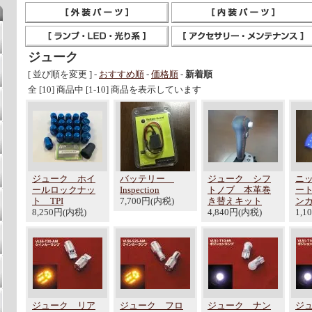
ジューク
[ 並び順を変更 ] -
おすすめ順
-
価格順
-
新着順
全 [10] 商品中 [1-10] 商品を表示しています
ジューク ホイ
バッテリー
ジューク シフ
ニ
ールロックナッ
Inspection
トノブ 本革巻
ー
ト TPI
7,700円(内税)
き替えキット
ン
8,250円(内税)
4,840円(内税)
1,1
ジューク リア
ジューク フロ
ジューク ナン
ジ