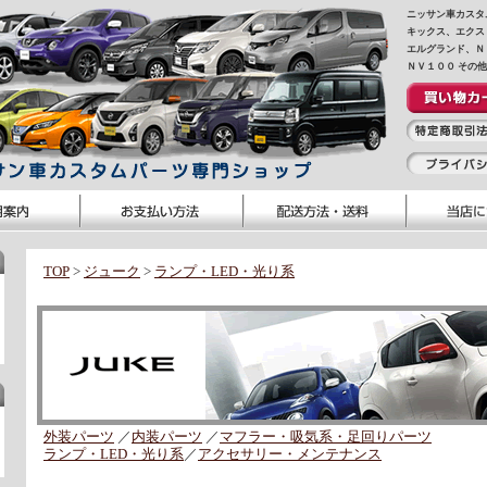
ニッサン車カスタ
キックス、エクス
エルグランド、Ｎ
ＮＶ１００ その
TOP
>
ジューク
>
ランプ・LED・光り系
外装パーツ
／
内装パーツ
／
マフラー・吸気系・足回りパーツ
ランプ・LED・光り系
／
アクセサリー・メンテナンス