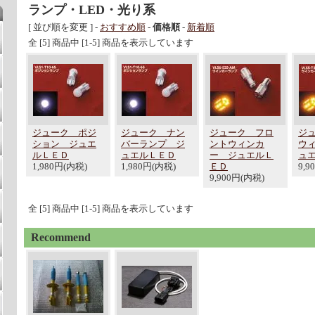
ランプ・LED・光り系
[ 並び順を変更 ] -
おすすめ順
-
価格順
-
新着順
全 [5] 商品中 [1-5] 商品を表示しています
ジューク ポジ
ジューク ナン
ジューク フロ
ジ
ション ジュエ
バーランプ ジ
ントウィンカ
ウ
ルＬＥＤ
ュエルＬＥＤ
ー ジュエルＬ
ュ
1,980円(内税)
1,980円(内税)
ＥＤ
9,9
9,900円(内税)
全 [5] 商品中 [1-5] 商品を表示しています
Recommend