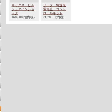
キックス ビル
リーフ 急速充
シュタインショ
電停止 コント
ック
ロールキット
160,600円(内税)
21,780円(内税)