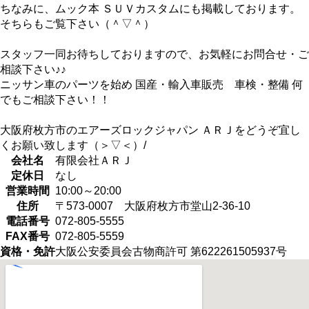
ちなみに、ムック本 ＳＵＶカスタムにも掲載しております。
そちらもご覧下さい（＾▽＾）
スタッフ一同お待ちしておりますので、お気軽にお問合せ・ご
相談下さい♪♪
ニッサン車のパーツを始め 国産・輸入車販売 車検・整備 何
でもご相談下さい！！
大阪府枚方市のエアーズロックジャパン ＡＲＪをどうぞ宜し
くお願い致します（＞▽＜）/
会社名
有限会社ＡＲＪ
定休日
なし
営業時間
10:00～20:00
住所
〒573-0007 大阪府枚方市堂山2-36-10
電話番号
072-805-5555
FAX番号
072-805-5559
資格・免許
大阪公安委員会古物商許可 第622261505937号