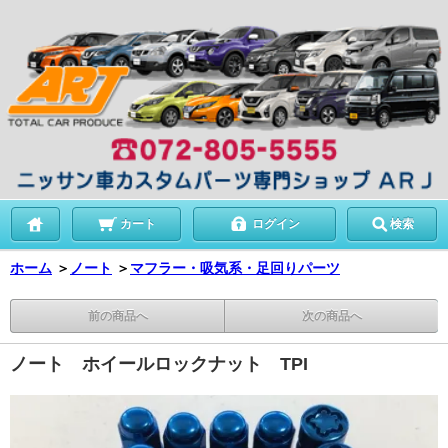
カート
ログイン
検索
ホーム
＞
ノート
＞
マフラー・吸気系・足回りパーツ
前の商品へ
次の商品へ
ノート ホイールロックナット TPI