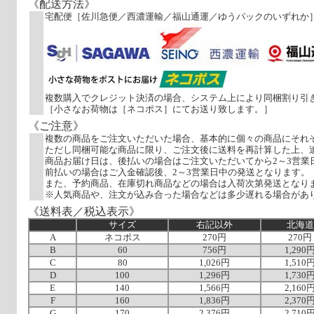
《配送方法》
宅配便［佐川急便／西濃運輸／福山通運／ゆうパックのいずれか
複数購入でクレジット決済の場合、システム上により同梱割り引
［小さなお荷物は［ネコポス］にてお送り致します。］
《ご注意》
複数の商品をご注文いただいた場合、基本的に個々の商品にそれ
ただし同梱可能な商品に限り、ご注文後に送料を再計算した上、
商品お届け日は、後払いの場合はご注文いただいてから2～3営業
前払いの場合はご入金確認後、2～3営業日中の発送となります。
また、予約商品、在庫切れ商品などの場合は入荷次第発送となり
※人気商品や、注文が込み合った場合などは多少遅れる場合があ
《送料表／税込表示》
サイズ
右記以外
北海道
A
ネコポス
270円
270円
B
60
756円
1,290
C
80
1,026円
1,510
D
100
1,296円
1,730
E
140
1,566円
2,160
F
160
1,836円
2,370
G
170
2,376円
2,710