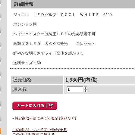
詳細情報
ジュエル ＬＥＤバルブ ＣＯＯＬ ＷＨＩＴＥ 6500
ポジション用
ハイウェイスターは純正ＬＥＤのため装着不可
高輝度２ＬＥＤ ３６０℃発光 ２個セット
鮮やかな明るさでライト全体を輝かせる
送料サイズ：50
1,980円(内税)
販売価格
購入数
» 特定商取引法に基づく表記 (返品など)
この商品について問い合わせる
この商品を友達に教える