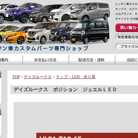
ニッサン車カスタ
キックス、エクス
エルグランド、Ｎ
ＮＶ１００ その
TOP
>
デイズルークス
>
ランプ・LED・光り系
デイズルークス ポジション ジュエルＬＥＤ