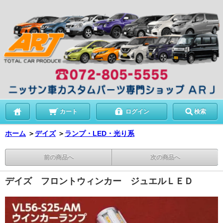
カート
ログイン
検索
ホーム
＞
デイズ
＞
ランプ・LED・光り系
前の商品へ
次の商品へ
デイズ フロントウィンカー ジュエルＬＥＤ