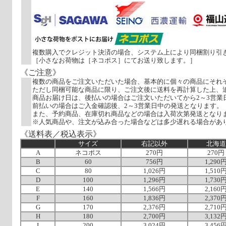
複数購入でクレジット決済の場合、システム上により同梱割り引
［小さなお荷物は［ネコポス］にてお送り致します。］
《ご注意》
複数の商品をご注文いただいた場合、基本的に個々の商品にそれ
ただし同梱可能な商品に限り、ご注文後に送料を再計算した上、
商品お届け日は、後払いの場合はご注文いただいてから2～3営業
前払いの場合はご入金確認後、2～3営業日中の発送となります。
また、予約商品、在庫切れ商品などの場合は入荷次第発送となり
※人気商品や、注文が込み合った場合などは多少遅れる場合があ
《送料表／税込表示》
サイズ
右記以外
北海道
A
ネコポス
270円
270円
B
60
756円
1,290
C
80
1,026円
1,510
D
100
1,296円
1,730
E
140
1,566円
2,160
F
160
1,836円
2,370
G
170
2,376円
2,710
H
180
2,700円
3,132
I
200
3,024円
3,456