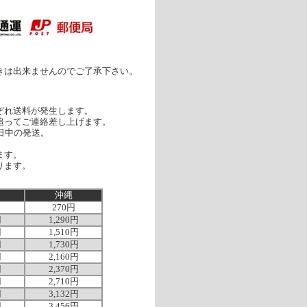
きは出来ませんのでご了承下さい。
ぞれ送料が発生します。
追ってご連絡差し上げます。
日中の発送。
ます。
ります。
沖縄
270円
円
1,290円
円
1,510円
円
1,730円
円
2,160円
円
2,370円
円
2,710円
円
3,132円
円
3,456円