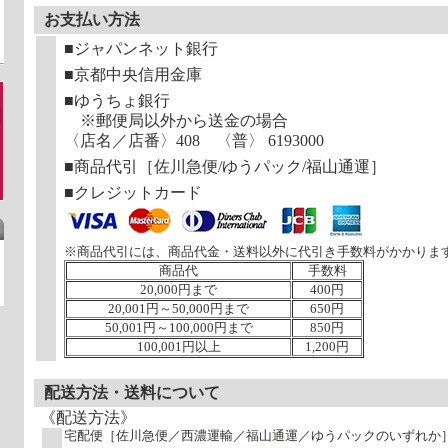
お支払い方法
■ジャパンネット銀行
■京都中央信用金庫
■ゆうちょ銀行
※郵便局以外から送金の場合
〈店名／店番〉408 〈普〉 6193000
■商品代引［佐川急便/ゆうパック/福山通運］
■クレジットカード
※商品代引には、商品代金・送料以外に代引き手数料がかかりま
商品代
手数料
20,000円まで
400円
20,001円～50,000円まで
650円
50,001円～100,000円まで
850円
100,001円以上
1,200円
配送方法・送料について
《配送方法》
宅配便［佐川急便／西濃運輸／福山通運／ゆうパックのいずれか