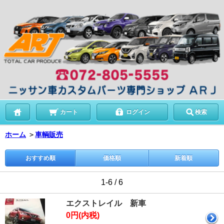
カート
ログイン
検索
ホーム
＞
車輌販売
おすすめ順
価格順
新着順
1-6 / 6
エクストレイル 新車
0円(内税)