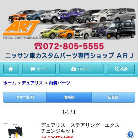
カート
ログイン
検索
ホーム
＞
デュアリス
＞
内装パーツ
おすすめ順
価格順
新着順
1-1 / 1
デュアリス ステアリング エクス
チェンジキット