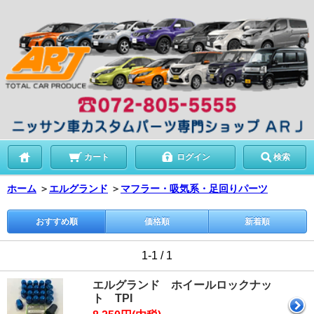
カート
ログイン
検索
ホーム
＞
エルグランド
＞
マフラー・吸気系・足回りパーツ
おすすめ順
価格順
新着順
1-1 / 1
エルグランド ホイールロックナッ
ト TPI