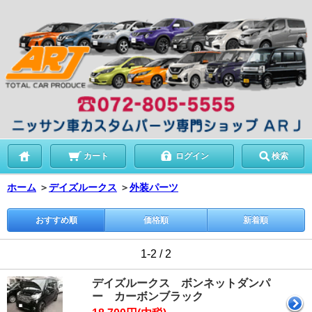
カート
ログイン
検索
ホーム
＞
デイズルークス
＞
外装パーツ
おすすめ順
価格順
新着順
1-2 / 2
デイズルークス ボンネットダンパ
ー カーボンブラック