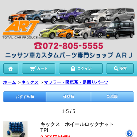
カート
ログイン
検索
ホーム
＞
キックス
＞
マフラー・吸気系・足回りパーツ
おすすめ順
価格順
新着順
1-5 / 5
キックス ホイールロックナット
TPI