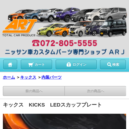
カート
ログイン
検索
ホーム
＞
キックス
＞
内装パーツ
前の商品へ
次の商品へ
キックス KICKS LEDスカッフプレート