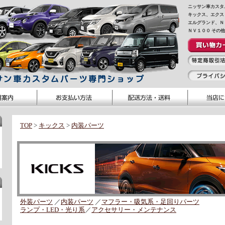
ニッサン車カスタ
キックス、エクス
エルグランド、Ｎ
ＮＶ１００ その
TOP
>
キックス
>
内装パーツ
外装パーツ
／
内装パーツ
／
マフラー・吸気系・足回りパーツ
ランプ・LED・光り系
／
アクセサリー・メンテナンス