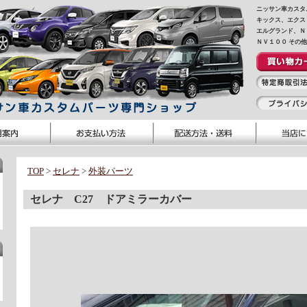
ニッサン車カスタ
キックス、エクス
エルグランド、Ｎ
ＮＶ１００ その
TOP
>
セレナ
>
外装パーツ
セレナ C27 ドアミラーカバー