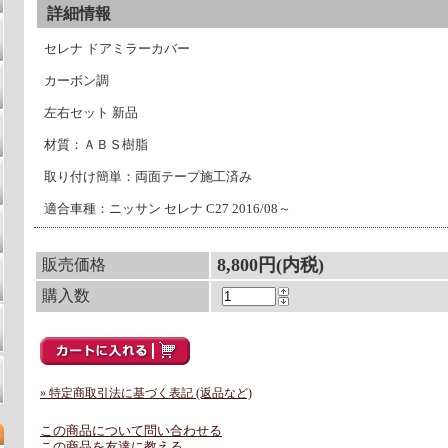
詳細情報
セレナ ドアミラーカバー
カーボン調
左右セット 新品
材質：ＡＢＳ樹脂
取り付け簡単：両面テープ施工済み
適合車種：ニッサン セレナ C27 2016/08～
8,800円(内税)
販売価格
購入数
» 特定商取引法に基づく表記 (返品など)
この商品について問い合わせる
この商品を友達に教える