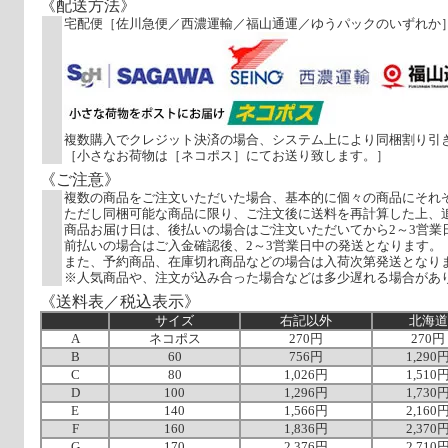
《配送方法》
宅配便［佐川急便／西濃運輸／福山通運／ゆうパックのいずれか
複数購入でクレジット決済の場合、システム上により同梱割り引
［小さなお荷物は［ネコポス］にてお送り致します。］
《ご注意》
複数の商品をご注文いただいた場合、基本的に個々の商品にそれ
ただし同梱可能な商品に限り、ご注文後に送料を再計算した上、
商品お届け日は、後払いの場合はご注文いただいてから2～3営業
前払いの場合はご入金確認後、2～3営業日中の発送となります。
また、予約商品、在庫切れ商品などの場合は入荷次第発送となり
※人気商品や、注文が込み合った場合などは多少遅れる場合があ
《送料表／税込表示》
サイズ
右記以外
北海道
A
ネコポス
270円
270円
B
60
756円
1,290
C
80
1,026円
1,510
D
100
1,296円
1,730
E
140
1,566円
2,160
F
160
1,836円
2,370
G
170
2,376円
2,710