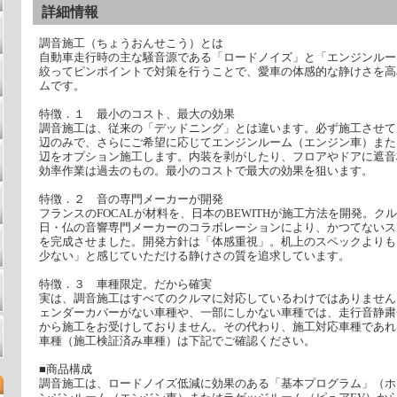
詳細情報
調音施工（ちょうおんせこう）とは
自動車走行時の主な騒音源である「ロードノイズ」と「エンジンルー
絞ってピンポイントで対策を行うことで、愛車の体感的な静けさを高
ムです。
特徴．１ 最小のコスト、最大の効果
調音施工は、従来の「デッドニング」とは違います。必ず施工させて
辺のみで、さらにご希望に応じてエンジンルーム（エンジン車）また
辺をオプション施工します。内装を剥がしたり、フロアやドアに遮音
効率作業は過去のもの。最小のコストで最大の効果を狙います。
特徴．２ 音の専門メーカーが開発
フランスのFOCALが材料を、日本のBEWITHが施工方法を開発。
日・仏の音響専門メーカーのコラボレーションにより、かつてないス
を完成させました。開発方針は「体感重視」。机上のスペックよりも
少ない」と感じていただける静けさの質を追求しています。
特徴．３ 車種限定。だから確実
実は、調音施工はすべてのクルマに対応しているわけではありません
ェンダーカバーがない車種や、一部にしかない車種では、走行音静粛
から施工をお受けしておりません。その代わり、施工対応車種であれ
車種（施工検証済み車種）は下記でご確認ください。
■商品構成
調音施工は、ロードノイズ低減に効果のある「基本プログラム」（ホ