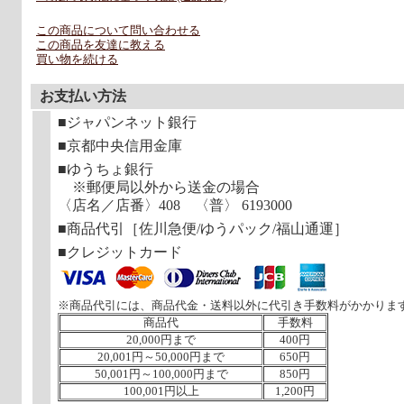
この商品について問い合わせる
この商品を友達に教える
買い物を続ける
お支払い方法
■ジャパンネット銀行
■京都中央信用金庫
■ゆうちょ銀行
※郵便局以外から送金の場合
〈店名／店番〉408 〈普〉 6193000
■商品代引［佐川急便/ゆうパック/福山通運］
■クレジットカード
※商品代引には、商品代金・送料以外に代引き手数料がかかりま
商品代
手数料
20,000円まで
400円
20,001円～50,000円まで
650円
50,001円～100,000円まで
850円
100,001円以上
1,200円