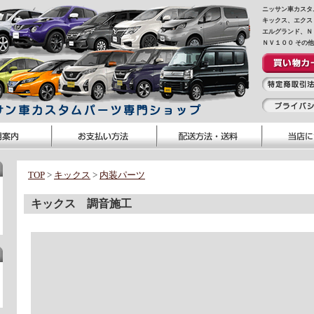
ニッサン車カスタ
キックス、エクス
エルグランド、Ｎ
ＮＶ１００ その
TOP
>
キックス
>
内装パーツ
キックス 調音施工