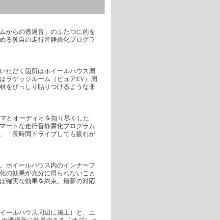
ムからの透過音」のふたつに的を
める独自の走行音静粛化プログラ
いただく箇所はホイールハウス周
はラゲッジルーム（ピュアEV）周
材をびっしり貼りつけるような非
クルマとオーディオを知り尽くした
マートな走行音静粛化プログラム
、「長時間ドライブしても疲れが
。ホイールハウス内のインナーフ
化の効果が充分に得られないこと
ば確実な効果を約束。最新の対応
イールハウス周辺に施工）と、エ