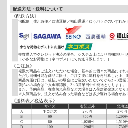
配送方法・送料について
《配送方法》
宅配便［佐川急便／西濃運輸／福山通運／ゆうパックのいずれか
複数購入でクレジット決済の場合、システム上により同梱割り引
［小さなお荷物は［ネコポス］にてお送り致します。］
《ご注意》
複数の商品をご注文いただいた場合、基本的に個々の商品にそれ
ただし同梱可能な商品に限り、ご注文後に送料を再計算した上、
商品お届け日は、後払いの場合はご注文いただいてから2～3営業
前払いの場合はご入金確認後、2～3営業日中の発送となります。
また、予約商品、在庫切れ商品などの場合は入荷次第発送となり
※人気商品や、注文が込み合った場合などは多少遅れる場合があ
《送料表／税込表示》
サイズ
右記以外
北海道
A
ネコポス
270円
270円
B
60
756円
1,290
C
80
1,026円
1,510
D
100
1,296円
1,730