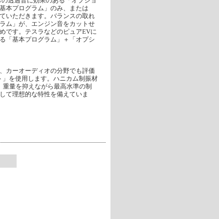
らの透過音に効果のある「オプショ
基本プログラム」のみ、または
ていただきます。バランスの取れ
ラム」が、エンジン音をカットせ
めです。テスラなどのピュアEVに
る「基本プログラム」＋「オプシ
、カーオーディオの分野でも評価
シート」を使用します。ハニカム制振材
、重量を抑えながら最高水準の制
して理想的な特性を備えていま