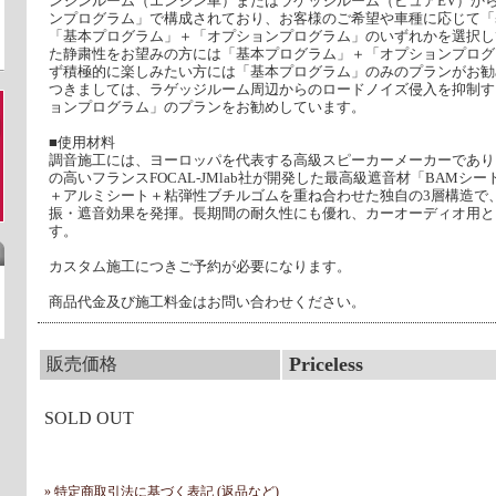
ンジンルーム（エンジン車）またはラゲッジルーム（ピュアEV）か
ンプログラム」で構成されており、お客様のご希望や車種に応じて「
「基本プログラム」＋「オプションプログラム」のいずれかを選択し
た静粛性をお望みの方には「基本プログラム」＋「オプションプログ
ず積極的に楽しみたい方には「基本プログラム」のみのプランがお勧
つきましては、ラゲッジルーム周辺からのロードノイズ侵入を抑制す
ョンプログラム」のプランをお勧めしています。
■使用材料
調音施工には、ヨーロッパを代表する高級スピーカーメーカーであり
の高いフランスFOCAL-JMlab社が開発した最高級遮音材「BAM
＋アルミシート＋粘弾性ブチルゴムを重ね合わせた独自の3層構造で
振・遮音効果を発揮。長期間の耐久性にも優れ、カーオーディオ用と
す。
カスタム施工につきご予約が必要になります。
商品代金及び施工料金はお問い合わせください。
Priceless
販売価格
SOLD OUT
» 特定商取引法に基づく表記 (返品など)