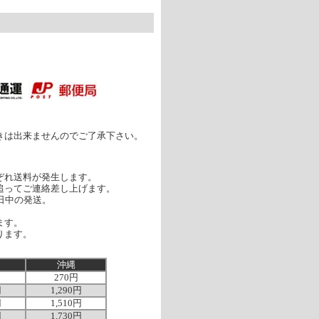
］
きは出来ませんのでご了承下さい。
ぞれ送料が発生します。
追ってご連絡差し上げます。
日中の発送。
ます。
ります。
沖縄
270円
円
1,290円
円
1,510円
円
1,730円