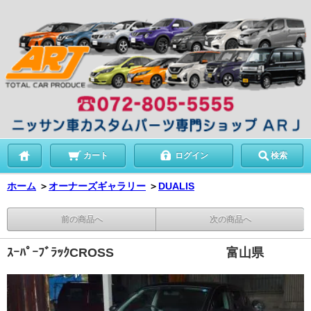
カート
ログイン
検索
ホーム
＞
オーナーズギャラリー
＞
DUALIS
前の商品へ
次の商品へ
ｽｰﾊﾟｰﾌﾞﾗｯｸCROSS 富山県