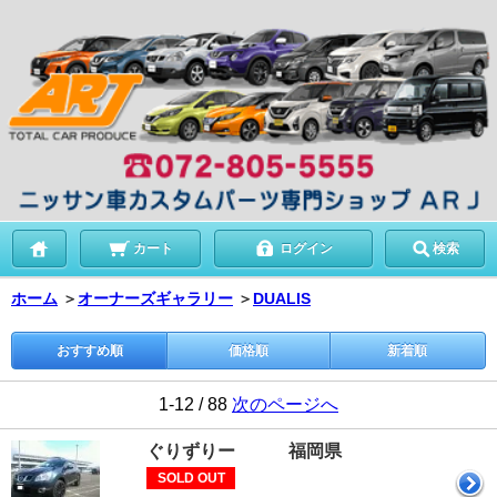
カート
ログイン
検索
ホーム
＞
オーナーズギャラリー
＞
DUALIS
おすすめ順
価格順
新着順
1-12 / 88
次のページへ
ぐりずりー 福岡県
SOLD OUT