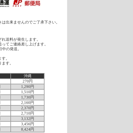
きは出来ませんのでご了承下さい。
ぞれ送料が発生します。
追ってご連絡差し上げます。
日中の発送。
ます。
ります。
沖縄
270円
円
1,290円
円
1,510円
円
1,730円
円
2,160円
円
2,370円
円
2,710円
円
3,132円
円
3,456円
円
8,424円