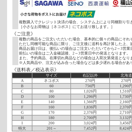
複数購入でクレジット決済の場合、システム上により同梱割り引
［小さなお荷物は［ネコポス］にてお送り致します。］
《ご注意》
複数の商品をご注文いただいた場合、基本的に個々の商品にそれ
ただし同梱可能な商品に限り、ご注文後に送料を再計算した上、
商品お届け日は、後払いの場合はご注文いただいてから2～3営業
前払いの場合はご入金確認後、2～3営業日中の発送となります。
また、予約商品、在庫切れ商品などの場合は入荷次第発送となり
※人気商品や、注文が込み合った場合などは多少遅れる場合があ
《送料表／税込表示》
サイズ
右記以外
北海道
A
ネコポス
270円
270円
B
60
756円
1,290
C
80
1,026円
1,510
D
100
1,296円
1,730
E
140
1,566円
2,160
F
160
1,836円
2,370
G
170
2,376円
2,710
H
180
2,700円
3,132
I
200
3,024円
3,456
特大
201～
7,452円
8,424