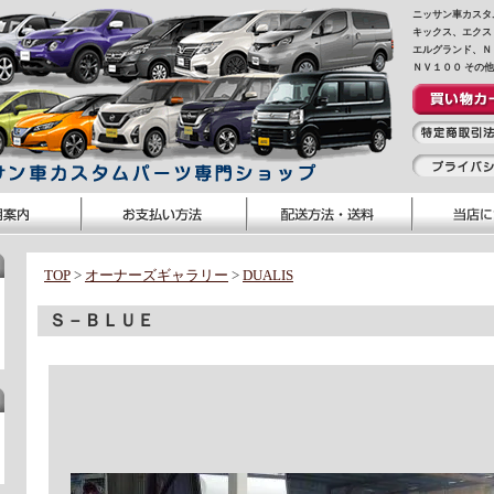
ニッサン車カスタ
キックス、エクス
エルグランド、Ｎ
ＮＶ１００ その
TOP
>
オーナーズギャラリー
>
DUALIS
Ｓ－ＢＬＵＥ 兵