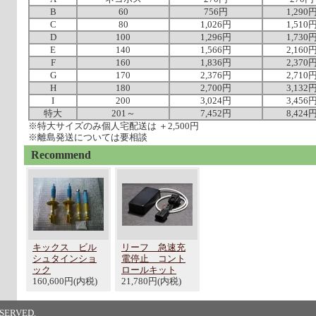
B
60
756円
1,290
C
80
1,026円
1,510
D
100
1,296円
1,730
E
140
1,566円
2,160
F
160
1,836円
2,370
G
170
2,376円
2,710
H
180
2,700円
3,132
I
200
3,024円
3,456
特大
201～
7,452円
8,424
※特大サイズのみ個人宅配送は ＋2,500円
※離島発送については要相談
Recommend
キックス ビル
リーフ 急速充
シュタインショ
電停止 コント
ック
ロールキット
160,600円(内税)
21,780円(内税)
SERVED.