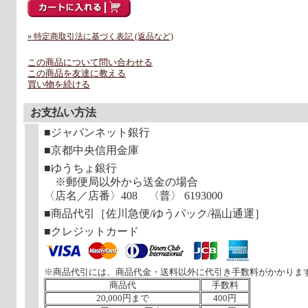
» 特定商取引法に基づく表記 (返品など)
この商品について問い合わせる
この商品を友達に教える
買い物を続ける
お支払い方法
■ジャパンネット銀行
■京都中央信用金庫
■ゆうちょ銀行
※郵便局以外から送金の場合
〈店名／店番〉408 〈普〉 6193000
■商品代引［佐川急便/ゆうパック/福山通運］
■クレジットカード
※商品代引には、商品代金・送料以外に代引き手数料がかかりま
商品代
手数料
20,000円まで
400円