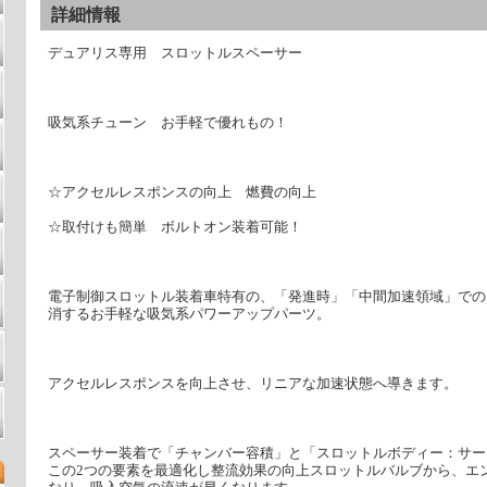
詳細情報
デュアリス専用 スロットルスペーサー
吸気系チューン お手軽で優れもの！
☆アクセルレスポンスの向上 燃費の向上
☆取付けも簡単 ボルトオン装着可能！
電子制御スロットル装着車特有の、「発進時」「中間加速領域」での
消するお手軽な吸気系パワーアップパーツ。
アクセルレスポンスを向上させ、リニアな加速状態へ導きます。
スペーサー装着で「チャンバー容積」と「スロットルボディー：サー
この2つの要素を最適化し整流効果の向上スロットルバルブから、エ