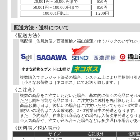
20,001円～50,000円まで
650円
50,001円～100,000円まで
850円
100,001円以上
1,200円
配送方法・送料について
《配送方法》
宅配便［佐川急便／西濃運輸／福山通運／ゆうパックのいずれか
複数購入でクレジット決済の場合、システム上により同梱割り引
［小さなお荷物は［ネコポス］にてお送り致します。］
《ご注意》
複数の商品をご注文いただいた場合、基本的に個々の商品にそれ
ただし同梱可能な商品に限り、ご注文後に送料を再計算した上、
商品お届け日は、後払いの場合はご注文いただいてから2～3営業
前払いの場合はご入金確認後、2～3営業日中の発送となります。
また、予約商品、在庫切れ商品などの場合は入荷次第発送となり
※人気商品や、注文が込み合った場合などは多少遅れる場合があ
《送料表／税込表示》
サイズ
右記以外
北海道
A
ネコポス
270円
270円