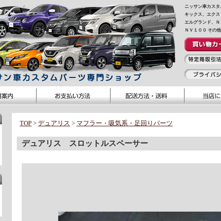
ニッサン車カスタ
キックス、エクス
エルグランド、Ｎ
ＮＶ１００ その
TOP
>
デュアリス
>
マフラー・吸気系・足回りパーツ
デュアリス スロットルスペーサー