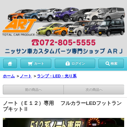
カート
ログイン
検索
ホーム
＞
ノート
＞
ランプ・LED・光り系
前の商品へ
次の商品へ
ノート（Ｅ１２）専用 フルカラーLEDフットラン
プキットⅡ