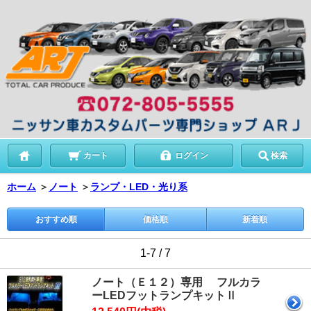
カート
ログイン
検索
ホーム
＞
ノート
＞
ランプ・LED・光り系
おすすめ順
価格順
新着順
1-7 / 7
ノート（Ｅ１２）専用 フルカラ
ーLEDフットランプキットⅡ