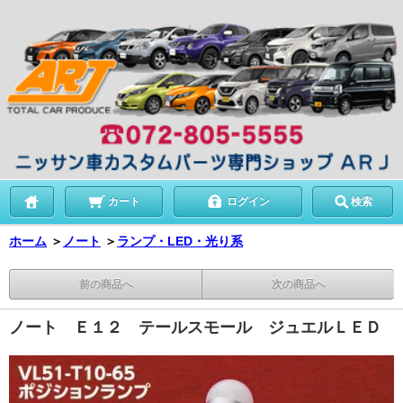
カート
ログイン
検索
ホーム
＞
ノート
＞
ランプ・LED・光り系
前の商品へ
次の商品へ
ノート Ｅ１２ テールスモール ジュエルＬＥＤ