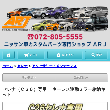
カート
ログイン
検索
ホーム
＞
セレナ
＞
アクセサリー・メンテナンス
前の商品へ
次の商品へ
セレナ（Ｃ２６）専用 キーレス連動ミラー格納キ
ット