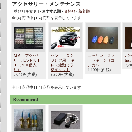
アクセサリー・メンテナンス
[ 並び順を変更 ] -
おすすめ順
-
価格順
-
新着順
全 [4] 商品中 [1-4] 商品を表示しています
Ｍ６ アクセサ
セレナ（Ｃ２
ニッサン スマ
バ
リーボルトＫＩ
６）専用 キー
ートキーシリコ
Insp
Ｔ（１０個入
レス連動ミラー
ンカバー
7,7
り）
格納キット
1,100円(内税)
5,041円(内税)
8,800円(内税)
全 [4] 商品中 [1-4] 商品を表示しています
Recommend