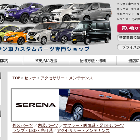
ニッサン車カスタ
キックス、エクス
エルグランド、Ｎ
ＮＶ１００ その
TOP
>
セレナ
>
アクセサリー・メンテナンス
外装パーツ
／
内装パーツ
／
マフラー・吸気系・足回りパーツ
ランプ・LED・光り系
／
アクセサリー・メンテナンス