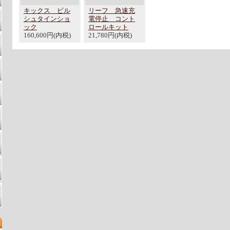
キックス ビル
リーフ 急速充
シュタインショ
電停止 コント
ック
ロールキット
160,600円(内税)
21,780円(内税)