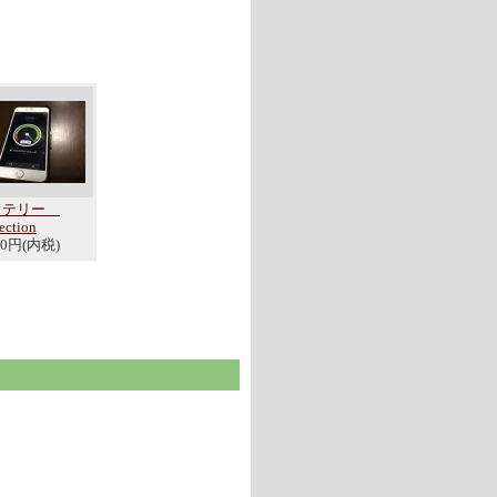
ッテリー
ection
00円(内税)