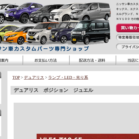
ニッサン車カスタ
キックス、エクス
エルグランド、Ｎ
ＮＶ１００ その
TOP
>
デュアリス
>
ランプ・LED・光り系
デュアリス ポジション ジュエル