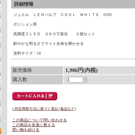
詳細情報
ジュエル ＬＥＤバルブ ＣＯＯＬ ＷＨＩＴＥ 6500
ポジション用
高輝度２ＬＥＤ ３６０℃発光 ２個セット
鮮やかな明るさでライト全体を輝かせる
送料サイズ：50
1,986円(内税)
販売価格
購入数
» 特定商取引法に基づく表記 (返品など)
この商品について問い合わせる
この商品を友達に教える
買い物を続ける