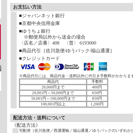
お支払い方法
■ジャパンネット銀行
■京都中央信用金庫
■ゆうちょ銀行
※郵便局以外から送金の場合
〈店名／店番〉408 〈普〉 6193000
■商品代引［佐川急便/ゆうパック/福山通運］
■クレジットカード
※商品代引には、商品代金・送料以外に代引き手数料がかかりま
商品代
手数料
20,000円まで
400円
20,001円～50,000円まで
650円
50,001円～100,000円まで
850円
100,001円以上
1,200円
配送方法・送料について
《配送方法》
宅配便［佐川急便／西濃運輸／福山通運／ゆうパックのいずれか