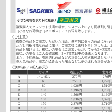
複数購入でクレジット決済の場合、システム上により同梱割り引
［小さなお荷物は［ネコポス］にてお送り致します。］
《ご注意》
複数の商品をご注文いただいた場合、基本的に個々の商品にそれ
ただし同梱可能な商品に限り、ご注文後に送料を再計算した上、
商品お届け日は、後払いの場合はご注文いただいてから2～3営業
前払いの場合はご入金確認後、2～3営業日中の発送となります。
また、予約商品、在庫切れ商品などの場合は入荷次第発送となり
※人気商品や、注文が込み合った場合などは多少遅れる場合があ
《送料表／税込表示》
サイズ
右記以外
北海道
A
ネコポス
270円
270円
B
60
756円
1,290
C
80
1,026円
1,510
D
100
1,296円
1,730
E
140
1,566円
2,160
F
160
1,836円
2,370
G
170
2,376円
2,710
H
180
2,700円
3,132