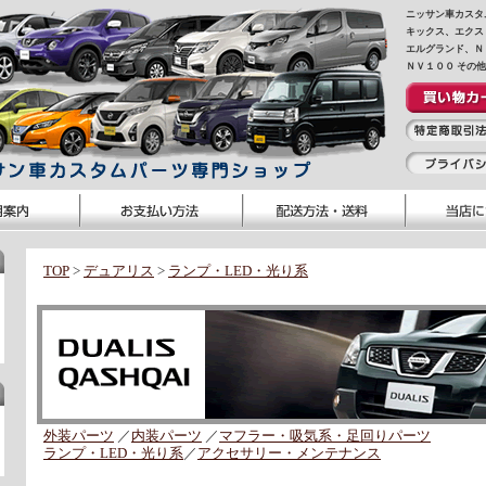
ニッサン車カスタ
キックス、エクス
エルグランド、Ｎ
ＮＶ１００ その
TOP
>
デュアリス
>
ランプ・LED・光り系
外装パーツ
／
内装パーツ
／
マフラー・吸気系・足回りパーツ
ランプ・LED・光り系
／
アクセサリー・メンテナンス