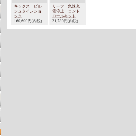
キックス ビル
リーフ 急速充
シュタインショ
電停止 コント
ック
ロールキット
160,600円(内税)
21,780円(内税)