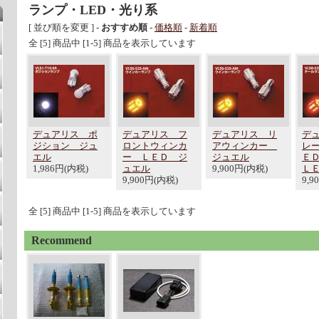
ランプ・LED・光り系
[ 並び順を変更 ] -
おすすめ順
-
価格順
-
新着順
全 [5] 商品中 [1-5] 商品を表示しています
デュアリス ポ
デュアリス フ
デュアリス リ
デ
ジション ジュ
ロントウィンカ
アウィンカー
レ
エル
ー ＬＥＤ ジ
ジュエル
Ｅ
1,986円(内税)
ュエル
9,900円(内税)
Ｌ
9,900円(内税)
9,9
全 [5] 商品中 [1-5] 商品を表示しています
Recommend