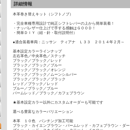
詳細情報
本革巻き替えキット（シフトノブ）
・完全車種専用設計で純正シフトレバーの上から簡単装着！
・ナッパレザー仕上げで手する感触はＧＯＯＤ！
・簡単ＤＩＹ（紐・針・取付説明付）
●適合装着車両：ニッサン ティアナ Ｌ３３ ２０１４年２月～
基本設定カラーラインナップ
左右革色／中央革色／ステッチ
ブラック／ブラック／レッド
ブラック／ブラック／ブルー
ブラック／ブラック／オレンジ
ブラック／ブラック／ムーンシルバー
ブラック／ブラック／ブラック
レッド／ブラック／レッド
ブルー／ブラック／ブルー
パームレッド／ブラック／カフェブラウン
★基本設定カラー以外にカスタムオーダーも可能です
選べる豊富なカラーバリエーション
本革 １０色 パンチング加工可能
ブラック・カイエンブラウン・パームレッド・カフェブラウン・ダー