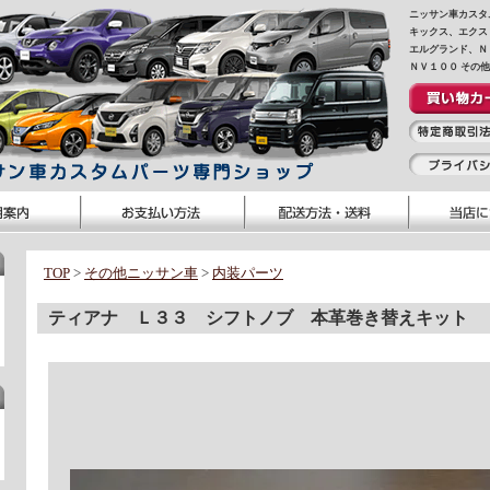
ニッサン車カスタ
キックス、エクス
エルグランド、Ｎ
ＮＶ１００ その
TOP
>
その他ニッサン車
>
内装パーツ
ティアナ Ｌ３３ シフトノブ 本革巻き替えキット