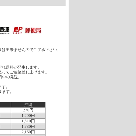
］
きは出来ませんのでご了承下さい。
ぞれ送料が発生します。
追ってご連絡差し上げます。
日中の発送。
ます。
ります。
沖縄
270円
円
1,290円
円
1,510円
円
1,730円
円
2,160円