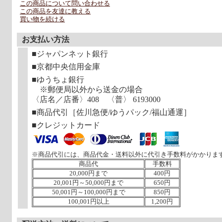
この商品について問い合わせる
この商品を友達に教える
買い物を続ける
お支払い方法
■ジャパンネット銀行
■京都中央信用金庫
■ゆうちょ銀行
※郵便局以外から送金の場合
〈店名／店番〉408 〈普〉 6193000
■商品代引［佐川急便/ゆうパック/福山通運］
■クレジットカード
※商品代引には、商品代金・送料以外に代引き手数料がかかりま
商品代
手数料
20,000円まで
400円
20,001円～50,000円まで
650円
50,001円～100,000円まで
850円
100,001円以上
1,200円