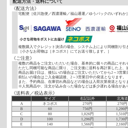
配送方法・送料について
《配送方法》
宅配便［佐川急便／西濃運輸／福山通運／ゆうパックのいずれか
複数購入でクレジット決済の場合、システム上により同梱割り引
［小さなお荷物は［ネコポス］にてお送り致します。］
《ご注意》
複数の商品をご注文いただいた場合、基本的に個々の商品にそれ
ただし同梱可能な商品に限り、ご注文後に送料を再計算した上、
商品お届け日は、後払いの場合はご注文いただいてから2～3営業
前払いの場合はご入金確認後、2～3営業日中の発送となります。
また、予約商品、在庫切れ商品などの場合は入荷次第発送となり
※人気商品や、注文が込み合った場合などは多少遅れる場合があ
《送料表／税込表示》
サイズ
右記以外
北海道
A
ネコポス
270円
270円
B
60
756円
1,290
C
80
1,026円
1,510
D
100
1,296円
1,730
E
140
1,566円
2,160