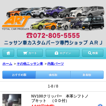
カート
ログイン
検索
ホーム
＞
その他ニッサン車
＞
内装パーツ
おすすめ順
価格順
新着順
1-8 / 8
NV100クリッパー 本革シフトノ
ブキット （ＯＤ付）